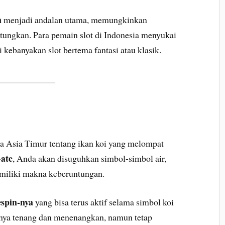
n
menjadi andalan utama, memungkinkan
ngkan. Para pemain slot di Indonesia menyukai
 kebanyakan slot bertema fantasi atau klasik.
enda Asia Timur tentang ikan koi yang melompat
ate
, Anda akan disuguhkan simbol-simbol air,
emiliki makna keberuntungan.
espin-nya
yang bisa terus aktif selama simbol koi
lnya tenang dan menenangkan, namun tetap