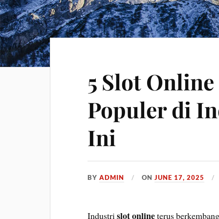
5 Slot Onlin
Populer di I
Ini
BY
ADMIN
ON
JUNE 17, 2025
slot online
Industri
terus berkembang