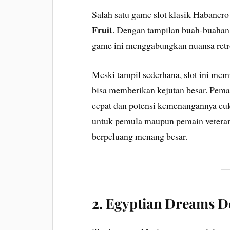
Salah satu game slot klasik Habanero
Fruit
. Dengan tampilan buah-buahan 
game ini menggabungkan nuansa retr
Meski tampil sederhana, slot ini memi
bisa memberikan kejutan besar. Pema
cepat dan potensi kemenangannya cuk
untuk pemula maupun pemain veteran 
berpeluang menang besar.
2.
Egyptian Dreams D