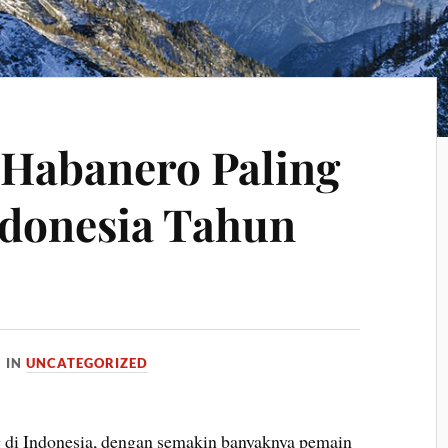
e Habanero Paling
ndonesia Tahun
IN
UNCATEGORIZED
 di Indonesia, dengan semakin banyaknya pemain