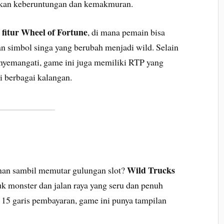
kan keberuntungan dan kemakmuran.
fitur Wheel of Fortune
h
, di mana pemain bisa
n simbol singa yang berubah menjadi wild. Selain
nyemangati, game ini juga memiliki RTP yang
i berbagai kalangan.
Wild Trucks
anan sambil memutar gulungan slot?
k monster dan jalan raya yang seru dan penuh
 15 garis pembayaran, game ini punya tampilan