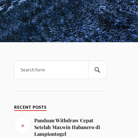
RECENT POSTS
Panduan Withdraw Cepat
Setelah Maxwin Habanero di
Lampiontogel