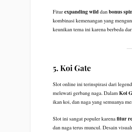
expanding wild
bonus spi
Fitur
dan
kombinasi kemenangan yang menguntu
keunikan tema ini karena berbeda dari
5.
Koi Gate
Slot online ini terinspirasi dari leg
Koi G
melewati gerbang naga. Dalam
ikan koi, dan naga yang semuanya m
fitur r
Slot ini sangat populer karena
dan naga terus muncul. Desain visua