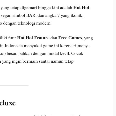
Hot Hot
 yang tetap digemari hingga kini adalah
segar, simbol BAR, dan angka 7 yang ikonik,
o dengan teknologi modern.
Hot Hot Feature
Free Games
liki fitur
dan
, yang
in Indonesia menyukai game ini karena ritmenya
up besar, bahkan dengan modal kecil. Cocok
yang ingin bermain santai namun tetap
eluxe