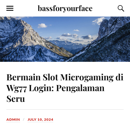
bassforyourface
Bermain Slot Microgaming di
Wg77 Login: Pengalaman
Seru
ADMIN
JULY 10, 2024