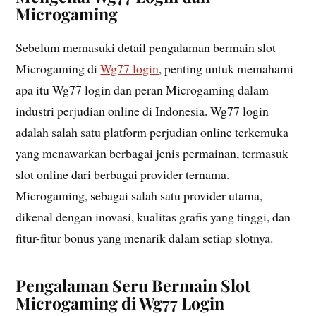
Microgaming
Sebelum memasuki detail pengalaman bermain slot
Microgaming di
Wg77 login
, penting untuk memahami
apa itu Wg77 login dan peran Microgaming dalam
industri perjudian online di Indonesia. Wg77 login
adalah salah satu platform perjudian online terkemuka
yang menawarkan berbagai jenis permainan, termasuk
slot online dari berbagai provider ternama.
Microgaming, sebagai salah satu provider utama,
dikenal dengan inovasi, kualitas grafis yang tinggi, dan
fitur-fitur bonus yang menarik dalam setiap slotnya.
Pengalaman Seru Bermain Slot
Microgaming di Wg77 Login