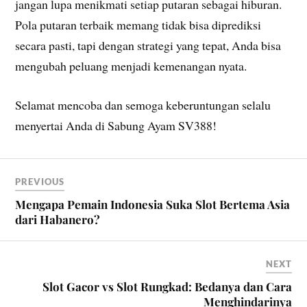
jangan lupa menikmati setiap putaran sebagai hiburan.
Pola putaran terbaik memang tidak bisa diprediksi
secara pasti, tapi dengan strategi yang tepat, Anda bisa
mengubah peluang menjadi kemenangan nyata.
Selamat mencoba dan semoga keberuntungan selalu
menyertai Anda di Sabung Ayam SV388!
PREVIOUS
Mengapa Pemain Indonesia Suka Slot Bertema Asia
dari Habanero?
NEXT
Slot Gacor vs Slot Rungkad: Bedanya dan Cara
Menghindarinya