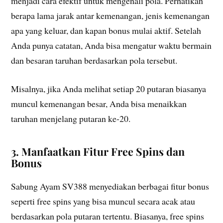
menjadi cara efektif untuk mengenali pola. Perhatikan
berapa lama jarak antar kemenangan, jenis kemenangan
apa yang keluar, dan kapan bonus mulai aktif. Setelah
Anda punya catatan, Anda bisa mengatur waktu bermain
dan besaran taruhan berdasarkan pola tersebut.
Misalnya, jika Anda melihat setiap 20 putaran biasanya
muncul kemenangan besar, Anda bisa menaikkan
taruhan menjelang putaran ke-20.
3.
Manfaatkan Fitur Free Spins dan
Bonus
Sabung Ayam SV388 menyediakan berbagai fitur bonus
seperti free spins yang bisa muncul secara acak atau
berdasarkan pola putaran tertentu. Biasanya, free spins