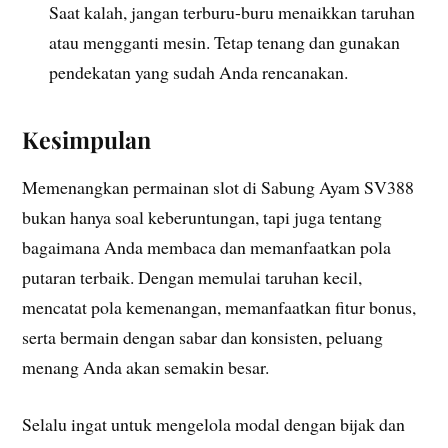
Saat kalah, jangan terburu-buru menaikkan taruhan
atau mengganti mesin. Tetap tenang dan gunakan
pendekatan yang sudah Anda rencanakan.
Kesimpulan
Memenangkan permainan slot di Sabung Ayam SV388
bukan hanya soal keberuntungan, tapi juga tentang
bagaimana Anda membaca dan memanfaatkan pola
putaran terbaik. Dengan memulai taruhan kecil,
mencatat pola kemenangan, memanfaatkan fitur bonus,
serta bermain dengan sabar dan konsisten, peluang
menang Anda akan semakin besar.
Selalu ingat untuk mengelola modal dengan bijak dan