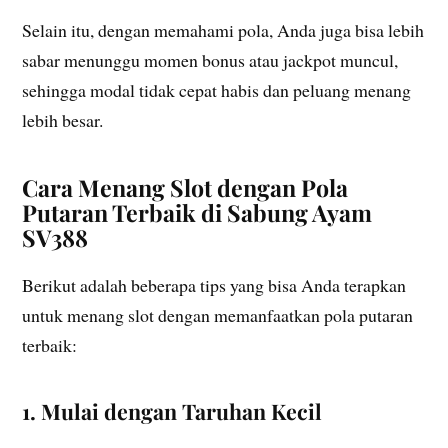
Selain itu, dengan memahami pola, Anda juga bisa lebih
sabar menunggu momen bonus atau jackpot muncul,
sehingga modal tidak cepat habis dan peluang menang
lebih besar.
Cara Menang Slot dengan Pola
Putaran Terbaik di Sabung Ayam
SV388
Berikut adalah beberapa tips yang bisa Anda terapkan
untuk menang slot dengan memanfaatkan pola putaran
terbaik:
1.
Mulai dengan Taruhan Kecil