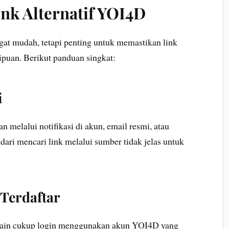
nk Alternatif YOI4D
gat mudah, tetapi penting untuk memastikan link
nipuan. Berikut panduan singkat:
i
an melalui notifikasi di akun, email resmi, atau
dari mencari link melalui sumber tidak jelas untuk
 Terdaftar
emain cukup login menggunakan akun YOI4D yang