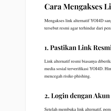
Cara Mengakses Li
Mengakses link alternatif YOI4D san
tersebut resmi agar terhindar dari pe
1. Pastikan Link Resm
Link alternatif resmi biasanya diberik
media sosial terverifikasi YOI4D. Hin
mencegah risiko phishing.
2. Login dengan Akun
Setelah membuka link alternatif, p