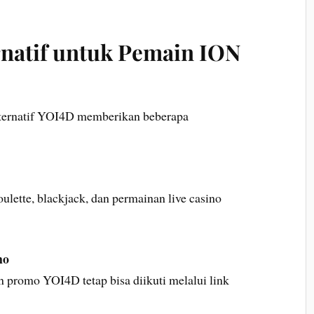
rnatif untuk Pemain ION
alternatif YOI4D memberikan beberapa
ulette, blackjack, dan permainan live casino
mo
 promo YOI4D tetap bisa diikuti melalui link