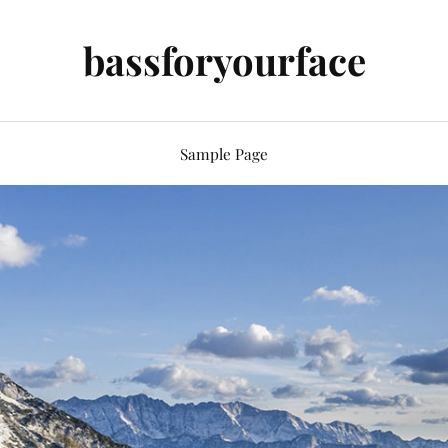
bassforyourface
Sample Page