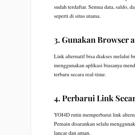
sudah terdaftar. Semua data, saldo, d
seperti di situs utama.
3. Gunakan Browser a
Link alternatif bisa diakses melalui
menggunakan aplikasi biasanya mendap
terbaru secara real-time.
4. Perbarui Link Seca
YOI4D rutin memperbarui link altern
Pemain disarankan selalu menggunaka
lancar dan aman.