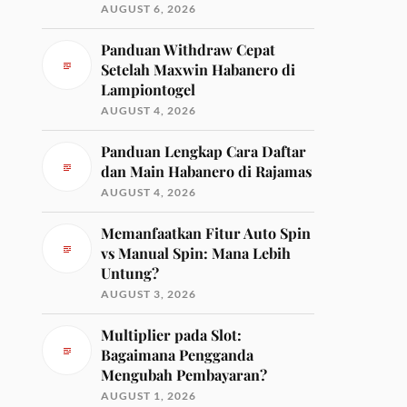
AUGUST 6, 2026
Panduan Withdraw Cepat
Setelah Maxwin Habanero di
Lampiontogel
AUGUST 4, 2026
Panduan Lengkap Cara Daftar
dan Main Habanero di Rajamas
AUGUST 4, 2026
Memanfaatkan Fitur Auto Spin
vs Manual Spin: Mana Lebih
Untung?
AUGUST 3, 2026
Multiplier pada Slot:
Bagaimana Pengganda
Mengubah Pembayaran?
AUGUST 1, 2026