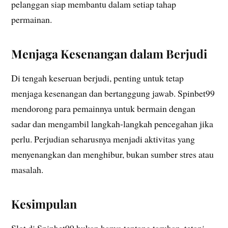
pelanggan siap membantu dalam setiap tahap
permainan.
Menjaga Kesenangan dalam Berjudi
Di tengah keseruan berjudi, penting untuk tetap
menjaga kesenangan dan bertanggung jawab. Spinbet99
mendorong para pemainnya untuk bermain dengan
sadar dan mengambil langkah-langkah pencegahan jika
perlu. Perjudian seharusnya menjadi aktivitas yang
menyenangkan dan menghibur, bukan sumber stres atau
masalah.
Kesimpulan
Slot di Spinbet99 bukan hanya tentang taruhan, tetapi