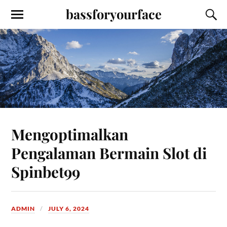
bassforyourface
Mengoptimalkan
Pengalaman Bermain Slot di
Spinbet99
ADMIN
JULY 6, 2024