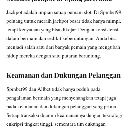
Jackpot adalah impian setiap pemain slot. Di Spinbet99,
peluang untuk meraih jackpot besar tidak hanya mimpi,
tetapi kenyataan yang bisa dikejar. Dengan konsistensi
dalam bermain dan sedikit keberuntungan, Anda bisa
menjadi salah satu dari banyak pemain yang mengubah
hidup mereka dengan satu putaran beruntung.
Keamanan dan Dukungan Pelanggan
Spinbet99 dan Allbet tidak hanya peduli pada
pengalaman bermain yang menyenangkan tetapi juga
pada keamanan dan dukungan pelanggan yang prima.
Setiap transaksi dijamin keamanannya dengan teknologi
enkripsi tingkat tinggi, sementara tim dukungan