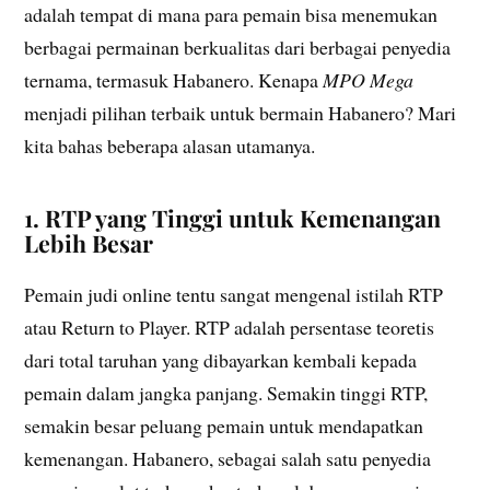
adalah tempat di mana para pemain bisa menemukan
berbagai permainan berkualitas dari berbagai penyedia
ternama, termasuk Habanero. Kenapa
MPO Mega
menjadi pilihan terbaik untuk bermain Habanero? Mari
kita bahas beberapa alasan utamanya.
1.
RTP yang Tinggi untuk Kemenangan
Lebih Besar
Pemain judi online tentu sangat mengenal istilah RTP
atau Return to Player. RTP adalah persentase teoretis
dari total taruhan yang dibayarkan kembali kepada
pemain dalam jangka panjang. Semakin tinggi RTP,
semakin besar peluang pemain untuk mendapatkan
kemenangan. Habanero, sebagai salah satu penyedia