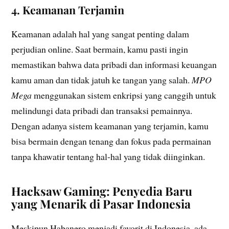
4.
Keamanan Terjamin
Keamanan adalah hal yang sangat penting dalam
perjudian online. Saat bermain, kamu pasti ingin
memastikan bahwa data pribadi dan informasi keuangan
kamu aman dan tidak jatuh ke tangan yang salah.
MPO
Mega
menggunakan sistem enkripsi yang canggih untuk
melindungi data pribadi dan transaksi pemainnya.
Dengan adanya sistem keamanan yang terjamin, kamu
bisa bermain dengan tenang dan fokus pada permainan
tanpa khawatir tentang hal-hal yang tidak diinginkan.
Hacksaw Gaming: Penyedia Baru
yang Menarik di Pasar Indonesia
Meskipun Habanero menjadi favorit di Indonesia, ada