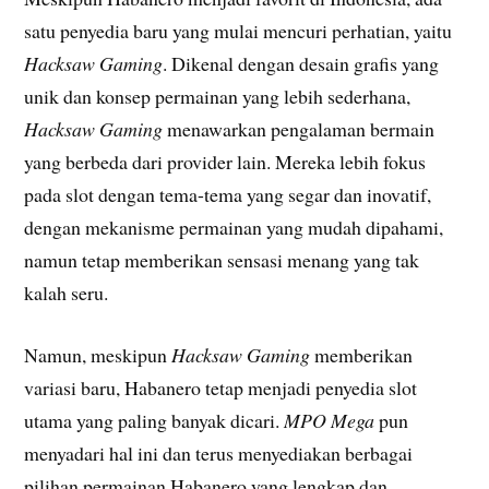
satu penyedia baru yang mulai mencuri perhatian, yaitu
Hacksaw Gaming
. Dikenal dengan desain grafis yang
unik dan konsep permainan yang lebih sederhana,
Hacksaw Gaming
menawarkan pengalaman bermain
yang berbeda dari provider lain. Mereka lebih fokus
pada slot dengan tema-tema yang segar dan inovatif,
dengan mekanisme permainan yang mudah dipahami,
namun tetap memberikan sensasi menang yang tak
kalah seru.
Namun, meskipun
Hacksaw Gaming
memberikan
variasi baru, Habanero tetap menjadi penyedia slot
utama yang paling banyak dicari.
MPO Mega
pun
menyadari hal ini dan terus menyediakan berbagai
pilihan permainan Habanero yang lengkap dan