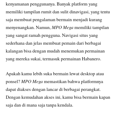
kenyamanan penggunanya. Banyak platform yang
memiliki tampilan rumit dan sulit dinavigasi, yang tentu
saja membuat pengalaman bermain menjadi kurang
menyenangkan. Namun,
MPO Mega
memiliki tampilan
yang sangat ramah pengguna. Navigasi situs yang
sederhana dan jelas membuat pemain dari berbagai
kalangan bisa dengan mudah menemukan permainan
yang mereka sukai, termasuk permainan Habanero.
Apakah kamu lebih suka bermain lewat desktop atau
ponsel?
MPO Mega
memastikan bahwa platformnya
dapat diakses dengan lancar di berbagai perangkat.
Dengan kemudahan akses ini, kamu bisa bermain kapan
saja dan di mana saja tanpa kendala.