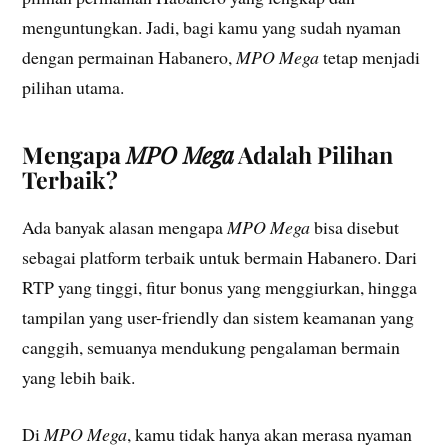
menguntungkan. Jadi, bagi kamu yang sudah nyaman
dengan permainan Habanero,
MPO Mega
tetap menjadi
pilihan utama.
Mengapa
MPO Mega
Adalah Pilihan
Terbaik?
Ada banyak alasan mengapa
MPO Mega
bisa disebut
sebagai platform terbaik untuk bermain Habanero. Dari
RTP yang tinggi, fitur bonus yang menggiurkan, hingga
tampilan yang user-friendly dan sistem keamanan yang
canggih, semuanya mendukung pengalaman bermain
yang lebih baik.
Di
MPO Mega
, kamu tidak hanya akan merasa nyaman