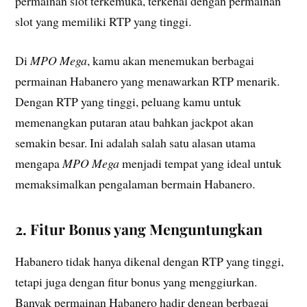
permainan slot terkemuka, terkenal dengan permainan
slot yang memiliki RTP yang tinggi.
Di
MPO Mega
, kamu akan menemukan berbagai
permainan Habanero yang menawarkan RTP menarik.
Dengan RTP yang tinggi, peluang kamu untuk
memenangkan putaran atau bahkan jackpot akan
semakin besar. Ini adalah salah satu alasan utama
mengapa
MPO Mega
menjadi tempat yang ideal untuk
memaksimalkan pengalaman bermain Habanero.
2.
Fitur Bonus yang Menguntungkan
Habanero tidak hanya dikenal dengan RTP yang tinggi,
tetapi juga dengan fitur bonus yang menggiurkan.
Banyak permainan Habanero hadir dengan berbagai