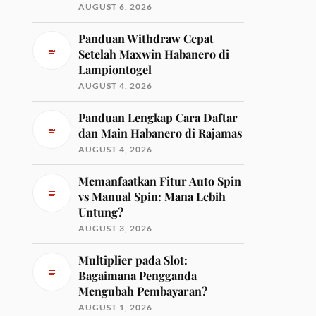
AUGUST 6, 2026
Panduan Withdraw Cepat
Setelah Maxwin Habanero di
Lampiontogel
AUGUST 4, 2026
Panduan Lengkap Cara Daftar
dan Main Habanero di Rajamas
AUGUST 4, 2026
Memanfaatkan Fitur Auto Spin
vs Manual Spin: Mana Lebih
Untung?
AUGUST 3, 2026
Multiplier pada Slot:
Bagaimana Pengganda
Mengubah Pembayaran?
AUGUST 1, 2026