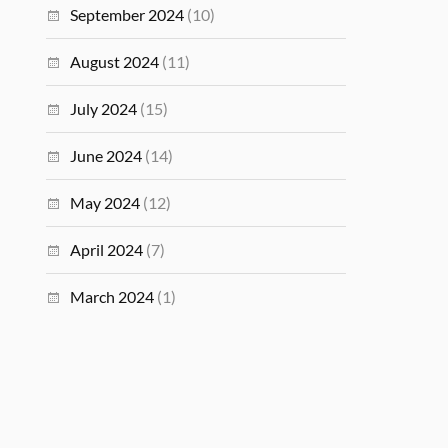
September 2024
(10)
August 2024
(11)
July 2024
(15)
June 2024
(14)
May 2024
(12)
April 2024
(7)
March 2024
(1)