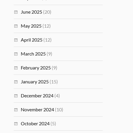
June 2025
(20)
May 2025
(12)
April 2025
(12)
March 2025
(9)
February 2025
(9)
January 2025
(15)
December 2024
(4)
November 2024
(10)
October 2024
(5)