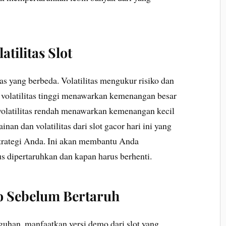
atilitas Slot
tas yang berbeda. Volatilitas mengukur risiko dan
n volatilitas tinggi menawarkan kemenangan besar
 volatilitas rendah menawarkan kemenangan kecil
ainan dan volatilitas dari slot gacor hari ini yang
rategi Anda. Ini akan membantu Anda
 dipertaruhkan dan kapan harus berhenti.
o Sebelum Bertaruh
han, manfaatkan versi demo dari slot yang