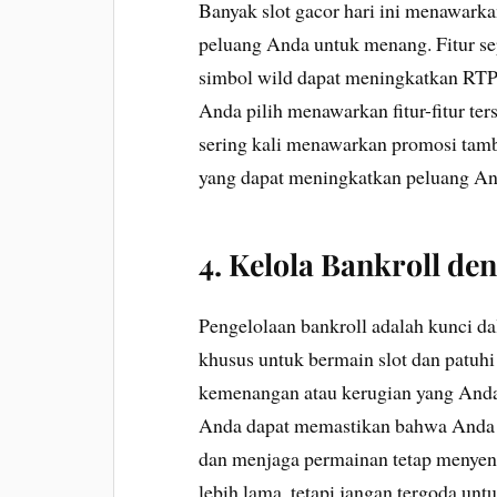
Banyak slot gacor hari ini menawark
peluang Anda untuk menang. Fitur sepe
simbol wild dapat meningkatkan RTP s
Anda pilih menawarkan fitur-fitur ter
sering kali menawarkan promosi tamba
yang dapat meningkatkan peluang A
4. Kelola Bankroll de
Pengelolaan bankroll adalah kunci d
khusus untuk bermain slot dan patuhi 
kemenangan atau kerugian yang Anda 
Anda dapat memastikan bahwa Anda 
dan menjaga permainan tetap menye
lebih lama, tetapi jangan tergoda un