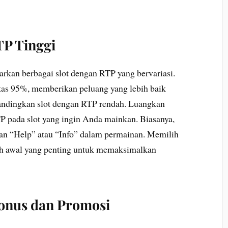
TP Tinggi
warkan berbagai slot dengan RTP yang bervariasi.
atas 95%, memberikan peluang yang lebih baik
ndingkan slot dengan RTP rendah. Luangkan
 pada slot yang ingin Anda mainkan. Biasanya,
ian “Help” atau “Info” dalam permainan. Memilih
ah awal yang penting untuk memaksimalkan
Bonus dan Promosi