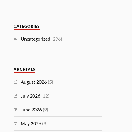
CATEGORIES
Uncategorized
(296)
ARCHIVES
August 2026
(5)
July 2026
(12)
June 2026
(9)
May 2026
(8)