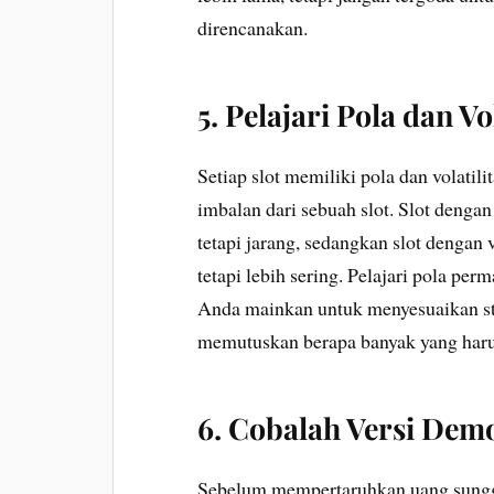
direncanakan.
5. Pelajari Pola dan Vol
Setiap slot memiliki pola dan volatili
imbalan dari sebuah slot. Slot denga
tetapi jarang, sedangkan slot dengan
tetapi lebih sering. Pelajari pola perm
Anda mainkan untuk menyesuaikan st
memutuskan berapa banyak yang harus
6. Cobalah Versi Dem
Sebelum mempertaruhkan uang sunggu