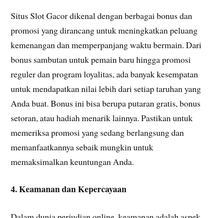
Situs Slot Gacor dikenal dengan berbagai bonus dan
promosi yang dirancang untuk meningkatkan peluang
kemenangan dan memperpanjang waktu bermain. Dari
bonus sambutan untuk pemain baru hingga promosi
reguler dan program loyalitas, ada banyak kesempatan
untuk mendapatkan nilai lebih dari setiap taruhan yang
Anda buat. Bonus ini bisa berupa putaran gratis, bonus
setoran, atau hadiah menarik lainnya. Pastikan untuk
memeriksa promosi yang sedang berlangsung dan
memanfaatkannya sebaik mungkin untuk
memaksimalkan keuntungan Anda.
4. Keamanan dan Kepercayaan
Dalam dunia perjudian online, keamanan adalah aspek