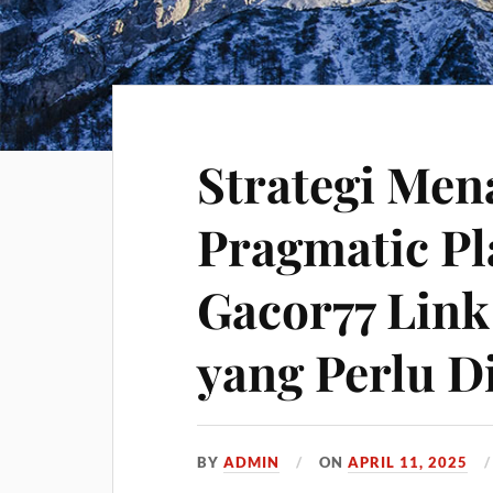
Strategi Men
Pragmatic Pl
Gacor77 Link 
yang Perlu D
BY
ADMIN
ON
APRIL 11, 2025