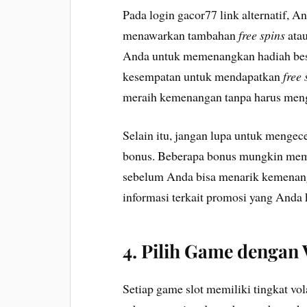
Pada login gacor77 link alternatif, 
menawarkan tambahan
free spins
atau
Anda untuk memenangkan hadiah bes
kesempatan untuk mendapatkan
free 
meraih kemenangan tanpa harus meng
Selain itu, jangan lupa untuk mengece
bonus. Beberapa bonus mungkin memil
sebelum Anda bisa menarik kemenang
informasi terkait promosi yang Anda 
4. Pilih Game dengan V
Setiap game slot memiliki tingkat vol