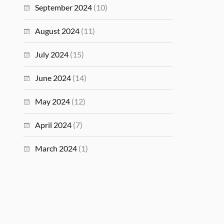
September 2024
(10)
August 2024
(11)
July 2024
(15)
June 2024
(14)
May 2024
(12)
April 2024
(7)
March 2024
(1)