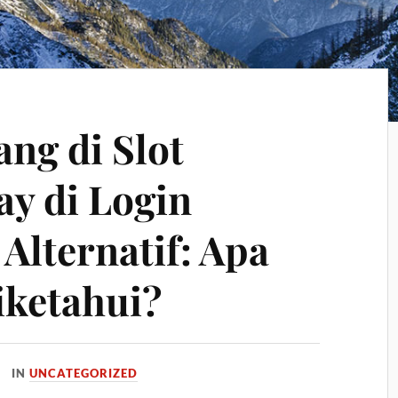
ang di Slot
ay di Login
Alternatif: Apa
iketahui?
IN
UNCATEGORIZED