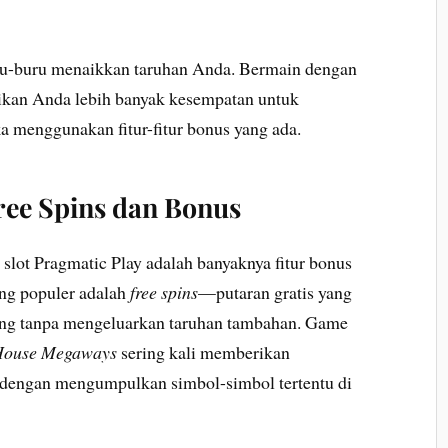
buru-buru menaikkan taruhan Anda. Bermain dengan
ikan Anda lebih banyak kesempatan untuk
a menggunakan fitur-fitur bonus yang ada.
ree Spins dan Bonus
 slot Pragmatic Play adalah banyaknya fitur bonus
ing populer adalah
free spins
—putaran gratis yang
g tanpa mengeluarkan taruhan tambahan. Game
House Megaways
sering kali memberikan
dengan mengumpulkan simbol-simbol tertentu di