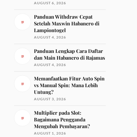
AUGUST 6, 2026
Panduan Withdraw Cepat
Setelah Maxwin Habanero di
Lampiontogel
AUGUST 4, 2026
Panduan Lengkap Cara Daftar
dan Main Habanero di Rajamas
AUGUST 4, 2026
Memanfaatkan Fitur Auto Spin
vs Manual Spin: Mana Lebih
Untung?
AUGUST 3, 2026
Multiplier pada Slot:
Bagaimana Pengganda
Mengubah Pembayaran?
AUGUST 1, 2026