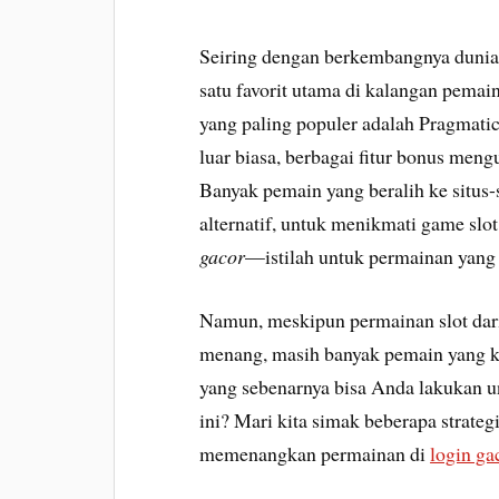
Seiring dengan berkembangnya dunia 
satu favorit utama di kalangan pemai
yang paling populer adalah Pragmatic 
luar biasa, berbagai fitur bonus men
Banyak pemain yang beralih ke situs-s
alternatif, untuk menikmati game slo
gacor
—istilah untuk permainan yan
Namun, meskipun permainan slot dari
menang, masih banyak pemain yang k
yang sebenarnya bisa Anda lakukan 
ini? Mari kita simak beberapa strateg
memenangkan permainan di
login ga