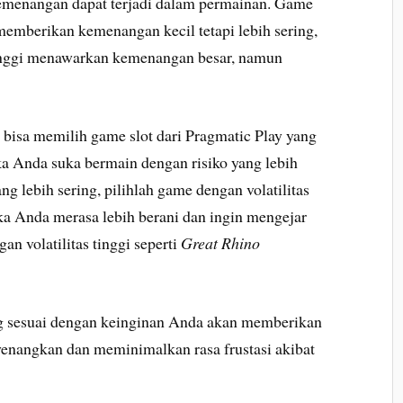
kemenangan dapat terjadi dalam permainan. Game
memberikan kemenangan kecil tetapi lebih sering,
tinggi menawarkan kemenangan besar, namun
a bisa memilih game slot dari Pragmatic Play yang
ka Anda suka bermain dengan risiko yang lebih
g lebih sering, pilihlah game dengan volatilitas
ka Anda merasa lebih berani dan ingin mengejar
n volatilitas tinggi seperti
Great Rhino
ng sesuai dengan keinginan Anda akan memberikan
enangkan dan meminimalkan rasa frustasi akibat