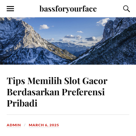
bassforyourface
Tips Memilih Slot Gacor
Berdasarkan Preferensi
Pribadi
ADMIN
MARCH 6, 2025