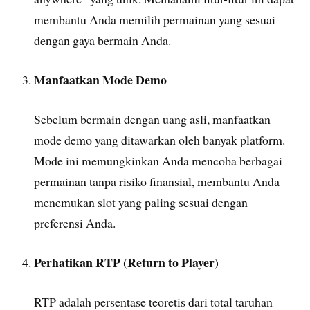
membantu Anda memilih permainan yang sesuai
dengan gaya bermain Anda.
Manfaatkan Mode Demo
Sebelum bermain dengan uang asli, manfaatkan
mode demo yang ditawarkan oleh banyak platform.
Mode ini memungkinkan Anda mencoba berbagai
permainan tanpa risiko finansial, membantu Anda
menemukan slot yang paling sesuai dengan
preferensi Anda.
Perhatikan RTP (Return to Player)
RTP adalah persentase teoretis dari total taruhan