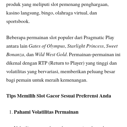
produk yang meliputi slot pemenang penghargaan,
kasino langsung, bingo, olahraga virtual, dan
sportsbook.
Beberapa permainan slot populer dari Pragmatic Play
antara lain
Gates of Olympus
,
Starlight Princess
,
Sweet
Bonanza
, dan
Wild West Gold
. Permainan-permainan ini
dikenal dengan RTP (Return to Player) yang tinggi dan
volatilitas yang bervariasi, memberikan peluang besar
bagi pemain untuk meraih kemenangan.
Tips Memilih Slot Gacor Sesuai Preferensi Anda
Pahami Volatilitas Permainan