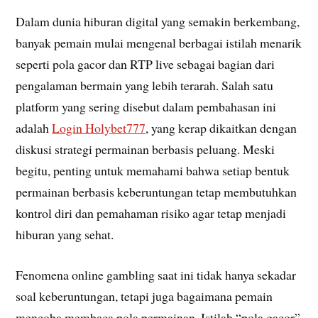
Dalam dunia hiburan digital yang semakin berkembang,
banyak pemain mulai mengenal berbagai istilah menarik
seperti pola gacor dan RTP live sebagai bagian dari
pengalaman bermain yang lebih terarah. Salah satu
platform yang sering disebut dalam pembahasan ini
adalah
Login Holybet777
, yang kerap dikaitkan dengan
diskusi strategi permainan berbasis peluang. Meski
begitu, penting untuk memahami bahwa setiap bentuk
permainan berbasis keberuntungan tetap membutuhkan
kontrol diri dan pemahaman risiko agar tetap menjadi
hiburan yang sehat.
Fenomena online gambling saat ini tidak hanya sekadar
soal keberuntungan, tetapi juga bagaimana pemain
mencoba membaca pola permainan. Istilah “pola gacor”