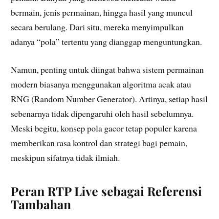
bermain, jenis permainan, hingga hasil yang muncul
secara berulang. Dari situ, mereka menyimpulkan
adanya “pola” tertentu yang dianggap menguntungkan.
Namun, penting untuk diingat bahwa sistem permainan
modern biasanya menggunakan algoritma acak atau
RNG (Random Number Generator). Artinya, setiap hasil
sebenarnya tidak dipengaruhi oleh hasil sebelumnya.
Meski begitu, konsep pola gacor tetap populer karena
memberikan rasa kontrol dan strategi bagi pemain,
meskipun sifatnya tidak ilmiah.
Peran RTP Live sebagai Referensi
Tambahan