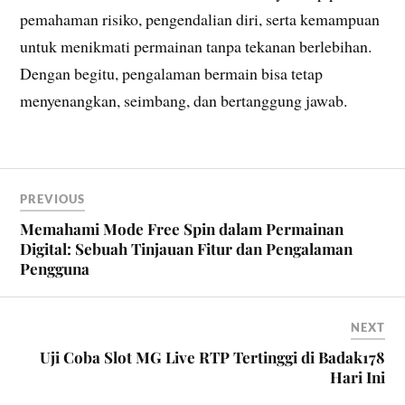
pemahaman risiko, pengendalian diri, serta kemampuan
untuk menikmati permainan tanpa tekanan berlebihan.
Dengan begitu, pengalaman bermain bisa tetap
menyenangkan, seimbang, dan bertanggung jawab.
PREVIOUS
Memahami Mode Free Spin dalam Permainan
Digital: Sebuah Tinjauan Fitur dan Pengalaman
Pengguna
NEXT
Uji Coba Slot MG Live RTP Tertinggi di Badak178
Hari Ini