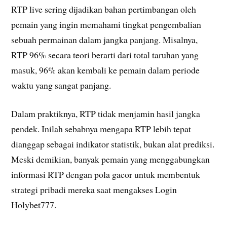
RTP live sering dijadikan bahan pertimbangan oleh
pemain yang ingin memahami tingkat pengembalian
sebuah permainan dalam jangka panjang. Misalnya,
RTP 96% secara teori berarti dari total taruhan yang
masuk, 96% akan kembali ke pemain dalam periode
waktu yang sangat panjang.
Dalam praktiknya, RTP tidak menjamin hasil jangka
pendek. Inilah sebabnya mengapa RTP lebih tepat
dianggap sebagai indikator statistik, bukan alat prediksi.
Meski demikian, banyak pemain yang menggabungkan
informasi RTP dengan pola gacor untuk membentuk
strategi pribadi mereka saat mengakses Login
Holybet777.