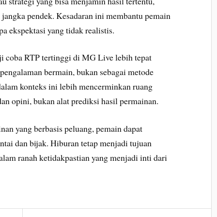
u strategi yang bisa menjamin hasil tertentu,
m jangka pendek. Kesadaran ini membantu pemain
 ekspektasi yang tidak realistis.
i coba RTP tertinggi di MG Live lebih tepat
si pengalaman bermain, bukan sebagai metode
dalam konteks ini lebih mencerminkan ruang
an opini, bukan alat prediksi hasil permainan.
nan yang berbasis peluang, pemain dapat
ntai dan bijak. Hiburan tetap menjadi tujuan
alam ranah ketidakpastian yang menjadi inti dari