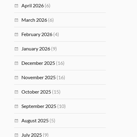
April 2026
(6)
March 2026
(6)
February 2026
(4)
January 2026
(9)
December 2025
(16)
November 2025
(16)
October 2025
(15)
September 2025
(10)
August 2025
(5)
July 2025
(9)