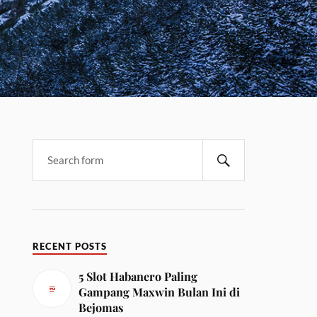
RECENT POSTS
5 Slot Habanero Paling
Gampang Maxwin Bulan Ini di
Bejomas